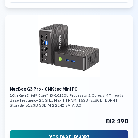
NucBox G3 Pro - GMKtec Mini PC
10th Gen Intel® Core™ i3-10110U Processor 2 Cores / 4 Threads
Base Frequency 2.1GHz, Max T | RAM: 16GB (2x8GB) DDR4 |
Storage: 512GB SSD M.2 2242 SATA 3.0
₪2,190
לפרטים והצעת מחיר