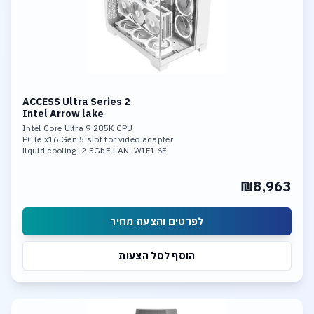
ACCESS Ultra Series 2
Intel Arrow lake
Intel Core Ultra 9 285K CPU
PCIe x16 Gen 5 slot for video adapter
liquid cooling. 2.5GbE LAN. WIFI 6E
32GB DDR-5 6400MHz memory. 2TB SSD
Fast Storage: 3*M.2 slots
₪8,963
1* PCIe 5.0x4, Support RAID 0,
RAID 1, RAID 5, and RAID 10.
Integrated neural processing unit (NPU)
לפרטים והצעת מחיר
הוסף לסל הצעות