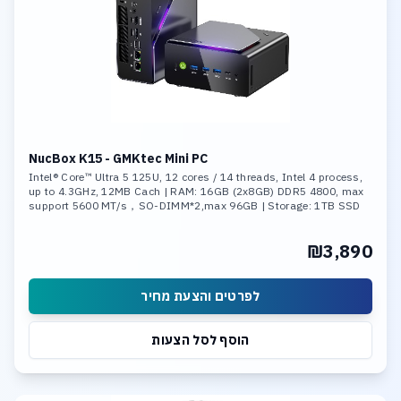
NucBox K15 - GMKtec Mini PC
Intel® Core™ Ultra 5 125U, 12 cores / 14 threads, Intel 4 process,
up to 4.3GHz, 12MB Cach | RAM: 16GB (2x8GB) DDR5 4800, max
support 5600 MT/s，SO-DIMM*2,max 96GB | Storage: 1TB SSD
M.2 NVMe PCIe Gen4 x4 ,Max Support 8TB
₪3,890
לפרטים והצעת מחיר
הוסף לסל הצעות