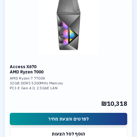
Access X670
AMD Ryzen 7000
AMD Ryzen 7 7700X
32GB DDR5 5200MHz Memory
PCI-E Gen 4.0, 2.5GbE LAN
CPU Liquid Cooler
GeForce 5060 8GB GDDR7
₪10,318
2TB NVME PCIe 4.0 SSD
Windows 11 Operation System
לפרטים והצעת מחיר
הוסף לסל הצעות