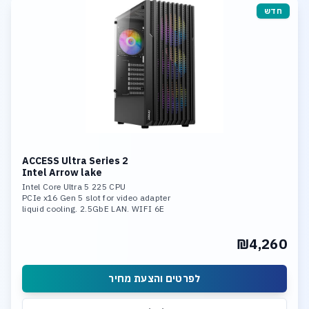
חדש
ACCESS Ultra Series 2
Intel Arrow lake
Intel Core Ultra 5 225 CPU
PCIe x16 Gen 5 slot for video adapter
liquid cooling. 2.5GbE LAN. WIFI 6E
16GB DDR-5 6000 mem. 1TB SSD NVME
Integrated neural processing unit (NPU)
₪4,260
לפרטים והצעת מחיר