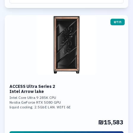
חדש
ACCESS Ultra Series 2
Intel Arrow lake
Intel Core Ultra 9 285K CPU
Nvidia GeForce RTX 5080 GPU
liquid cooling. 2.5GbE LAN. WIFI 6E
32GB DDR-5 6400MHz mem. 4TB SSD NVME
Ultra-Fast Storage. 3*M.2 slots,
₪15,583
including 1* PCIe 5.0x4,Support RAID 0,
RAID 1, RAID 5, and RAID 10.
Integrated neural processing unit (NPU)