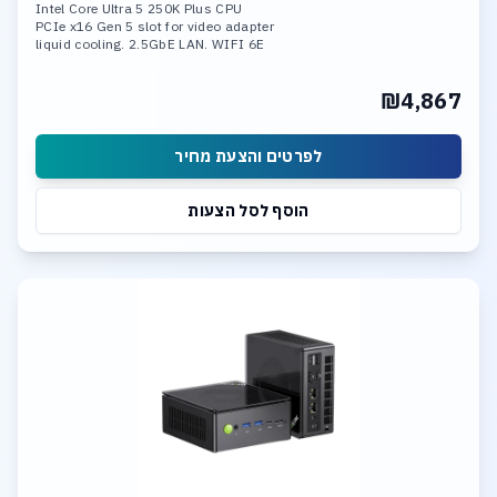
Intel Core Ultra 5 250K Plus CPU
PCIe x16 Gen 5 slot for video adapter
liquid cooling. 2.5GbE LAN. WIFI 6E
16GB DDR-5 6000 mem. 1TB SSD NVME
3*M.2 slots Support RAID 0, RAID 1,
₪4,867
RAID 5, and RAID 10
Integrated neural processing unit (NPU)
לפרטים והצעת מחיר
הוסף לסל הצעות