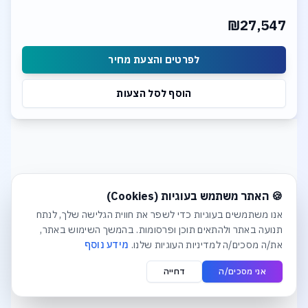
CPU Liquid Cooler
2TB PCIe Gen.5 NVME SSD
₪27,547
Ge Force RTX 5090 32GB GDDR6X
Windows 11 Operation System
לפרטים והצעת מחיר
הוסף לסל הצעות
חלונית עוגיות נפתחה אוטומטית. לסגירה יש ללחוץ על כפתור הסג
🍪 האתר משתמש בעוגיות (Cookies)
אנו משתמשים בעוגיות כדי לשפר את חווית הגלישה שלך, לנתח
תנועה באתר ולהתאים תוכן ופרסומות. בהמשך השימוש באתר,
את/ה מסכים/ה למדיניות העוגיות שלנו.
מידע נוסף
אני מסכים/ה
דחייה