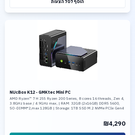
הוסף לסל הצעות
NUcBox K12 - GMKtec Mini PC
AMD Ryzen™ 7 H 255 Ryzen 200 Series, 8 cores 16 threads, Zen 4,
3.8GHz base / 4.9GHz max, | RAM: 32GB (2x16GB) DDR5 5600,
SO-DIMM*2,max 128GB | Storage: 1TB SSD M.2 NVMe PCIe Gen4
x4 ,Max Support 8TB
₪4,290