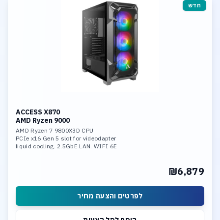
חדש
ACCESS X870
AMD Ryzen 9000
AMD Ryzen 7 9800X3D CPU
PCIe x16 Gen 5 slot for videodapter
liquid cooling. 2.5GbE LAN. WIFI 6E
32GB DDR-5 6400 mem
1TB SSD NVME PCIe 5.0 x4
₪6,879
1 x M.2 slot PCIe 5.0 x4
1 x M.2 slot PCIe 4.0 x4
לפרטים והצעת מחיר