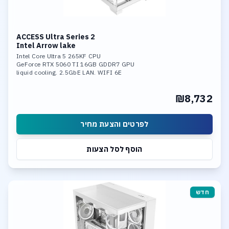
ACCESS Ultra Series 2
Intel Arrow lake
Intel Core Ultra 5 265KF CPU
GeForce RTX 5060 TI 16GB GDDR7 GPU
liquid cooling. 2.5GbE LAN. WIFI 6E
32GB DDR-5 6400MHz mem. 1TB SSD NVME
Ultra-Fast Storage. 3*M.2 slots,
₪8,732
including 1* PCIe 5.0x4,Support RAID 0,
RAID 1, RAID 5, and RAID 10.
Integrated neural processing unit (NPU)
לפרטים והצעת מחיר
הוסף לסל הצעות
חדש