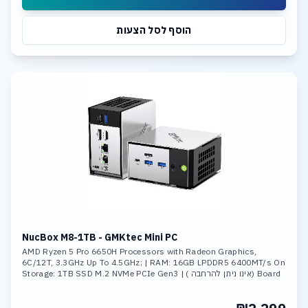
הוסף לסל הצעות
NucBox M8-1TB - GMKtec Mini PC
AMD Ryzen 5 Pro 6650H Processors with Radeon Graphics,
6C/12T, 3.3GHz Up To 4.5GHz; | RAM: 16GB LPDDR5 6400MT/s On
Board (אינו ניתן להרחבה ) | Storage: 1TB SSD M.2 NVMe PCIe Gen3
,Max Support 8TB