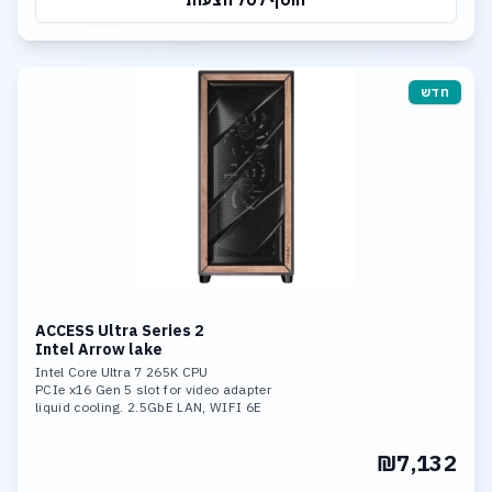
הוסף לסל הצעות
חדש
ACCESS Ultra Series 2
Intel Arrow lake
Intel Core Ultra 7 265K CPU
PCIe x16 Gen 5 slot for video adapter
liquid cooling. 2.5GbE LAN, WIFI 6E
32GB DDR-5 6400MHz mem. 1TB SSD NVME
fast storage. 3*M.2 slots,
₪7,132
including 1* PCIe 5.0x4,Support RAID 0,
RAID 1, RAID 5, and RAID 10 Support