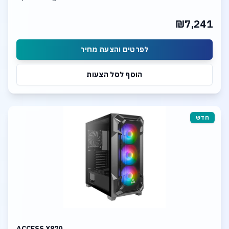
32GB DDR-5 6400MHz mem. 1TB SSD NVME
Integrated neural processing unit (NPU)
₪7,241
לפרטים והצעת מחיר
הוסף לסל הצעות
חדש
ACCESS X870