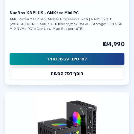
NucBox K8 PLUS - GMKtec Mini PC
AMD Ryzen 7 8845HS Mobile Processors with | RAM: 32GB
(2x16GB) DDR5 5600, SO-DIMM*2,max 96GB | Storage: 1TB SSD
M.2 NVMe PCIe Gen4 x4 ,Max Support 4TB
₪4,990
לפרטים והצעת מחיר
הוסף לסל הצעות