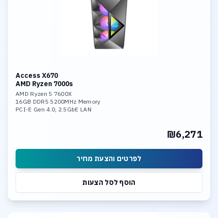
Access X670
AMD Ryzen 7000s
AMD Ryzen 5 7600X
16GB DDR5 5200MHz Memory
PCI-E Gen 4.0, 2.5GbE LAN
CPU Heat Pipe Cooler
AMD Radeon Graphics
₪6,271
1TB NVME PCIe 4.0 SSD
Linux 64bit
לפרטים והצעת מחיר
הוסף לסל הצעות