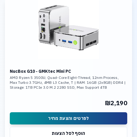
NucBox G10 - GMKtec Mini PC
AMD Ryzen 5 3500U; Quad-Core Eight-Thread, 12nm Process,
Max Turbo 3.7GHz, 4MB L3 Cache, T | RAM: 16GB (2x8GB) DDR4 |
Storage: 1TB PCIe 3.0 M.2 2280 SSD, Max Support 4TB
₪2,190
לפרטים והצעת מחיר
הוסף לסל הצעות