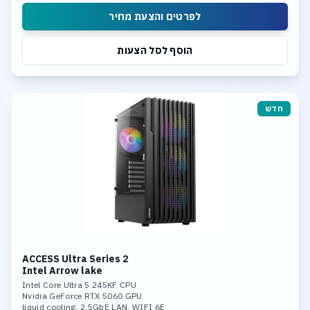
Integrated neural processing unit (NPU)
לפרטים והצעת מחיר
הוסף לסל הצעות
חדש
ACCESS Ultra Series 2
Intel Arrow lake
Intel Core Ultra 5 245KF CPU
Nvidia GeForce RTX 5060 GPU
liquid cooling. 2.5GbE LAN. WIFI 6E