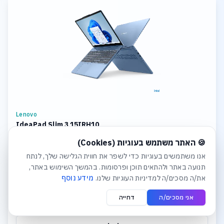
Lenovo
IdeaPad Slim 3 15IRH10
חלונית עוגיות נפתחה אוטומטית. לסגירה יש ללחוץ על כפתור הסג
CPU: Intel Core i7 Storage: 1TB SSD M.2 2242 PCIe 4.0x4 NVMe
🍪 האתר משתמש בעוגיות (Cookies)
Memory: 8GB Soldered DDR5-4800 + 16GB SODIMM DDR5-4800
Graphics: Integrated Intel UHD Graphics Display: 15.3
אנו משתמשים בעוגיות כדי לשפר את חווית הגלישה שלך, לנתח
תנועה באתר ולהתאים תוכן ופרסומות. בהמשך השימוש באתר,
₪4,381
את/ה מסכים/ה למדיניות העוגיות שלנו.
מידע נוסף
אני מסכים/ה
דחייה
לפרטים והצעת מחיר