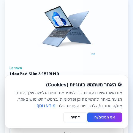
Lenovo
IdeaPad Slim 3 15IRH10
חלונית עוגיות נפתחה אוטומטית. לסגירה יש ללחוץ על כפתור הסג
CPU: Intel Core i7 Storage: 1TB SSD M.2 2242 PCIe 4.0x4 NVMe
🍪 האתר משתמש בעוגיות (Cookies)
Memory: 8GB Soldered DDR5-4800 + 16GB SODIMM DDR5-4800
Graphics: Integrated Intel UHD Graphics Display: 15.3
אנו משתמשים בעוגיות כדי לשפר את חווית הגלישה שלך, לנתח
תנועה באתר ולהתאים תוכן ופרסומות. בהמשך השימוש באתר,
₪4,381
את/ה מסכים/ה למדיניות העוגיות שלנו.
מידע נוסף
אני מסכים/ה
דחייה
לפרטים והצעת מחיר