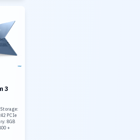
m 3
 Storage:
242 PCIe
ry: 8GB
800 +
R5-4800