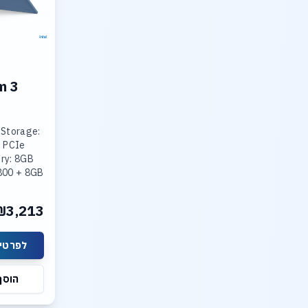
m 3
 Storage:
 PCIe
ry: 8GB
800 + 8GB
800
ted Intel
₪3,213
lay: 15.3
לפרטים
הוסף