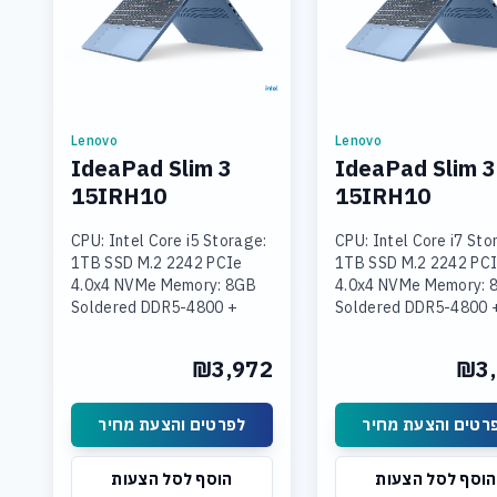
Lenovo
Lenovo
IdeaPad Slim 3
IdeaPad Slim 3
15IRH10
15IRH10
CPU: Intel Core i5 Storage:
CPU: Intel Core i7 Sto
1TB SSD M.2 2242 PCIe
1TB SSD M.2 2242 PC
4.0x4 NVMe Memory: 8GB
4.0x4 NVMe Memory: 
Soldered DDR5-4800 +
Soldered DDR5-4800 
16GB SODIMM DDR5-4800
SODIMM DDR5-4800
Graphics: Integrated Intel
Graphics: Integrated 
₪3,972
₪3,
UHD Graphics Display: 15.3
UHD Graphics Display:
רטים והצעת מחיר
לפרטים והצעת מחיר
הוסף לסל הצעות
הוסף לסל הצעות