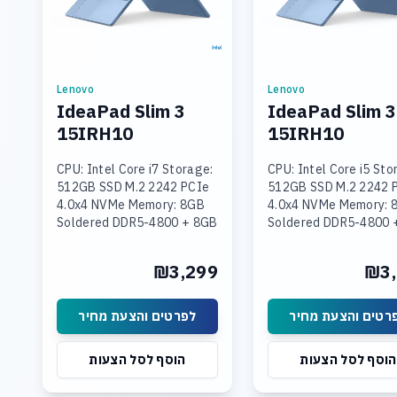
Lenovo
Lenovo
IdeaPad Slim 3
IdeaPad Slim 3
15IRH10
15IRH10
CPU: Intel Core i7 Storage:
CPU: Intel Core i5 Sto
512GB SSD M.2 2242 PCIe
512GB SSD M.2 2242 
4.0x4 NVMe Memory: 8GB
4.0x4 NVMe Memory: 
Soldered DDR5-4800 + 8GB
Soldered DDR5-4800 
SODIMM DDR5-4800
SODIMM DDR5-4800
Graphics: Integrated Intel
Graphics: Integrated 
₪3,299
₪3,
UHD Graphics Display: 15.3
UHD Graphics Display:
רטים והצעת מחיר
לפרטים והצעת מחיר
הוסף לסל הצעות
הוסף לסל הצעות