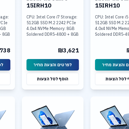
15IRH10
15IRH10
rage:
CPU: Intel Core i7 Storage:
CPU: Intel Core i5
PCIe
512GB SSD M.2 2242 PCIe
512GB SSD M.2 2
8GB
4.0x4 NVMe Memory: 8GB
4.0x4 NVMe Memo
+ 8GB
Soldered DDR5-4800 + 8GB
Soldered DDR5-4
SODIMM DDR5-4800
16GB SODIMM DD
Intel
Graphics: Integrated Intel
Graphics: Integra
738
₪3,621
 15.3
UHD Graphics Display: 15.3
UHD Graphics Disp
 והצעת מחיר
לפרטים והצעת מחיר
לפ
 לסל הצעות
הוסף לסל הצעות