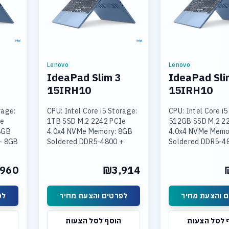
Lenovo
Lenovo
IdeaPad Slim 3
IdeaPad Sli
15IRH10
15IRH10
rage:
CPU: Intel Core i5 Storage:
CPU: Intel Core i5
Ie
1TB SSD M.2 2242 PCIe
512GB SSD M.2 2
8GB
4.0x4 NVMe Memory: 8GB
4.0x4 NVMe Memo
+ 8GB
Soldered DDR5-4800 +
Soldered DDR5-4
16GB SODIMM DDR5-4800
SODIMM DDR5-4
Intel
Graphics: Integrated Intel
Graphics: Integra
960
₪3,914
 15.3
UHD Graphics Display: 15.3
UHD Graphics Disp
 והצעת מחיר
לפרטים והצעת מחיר
לפ
 לסל הצעות
הוסף לסל הצעות