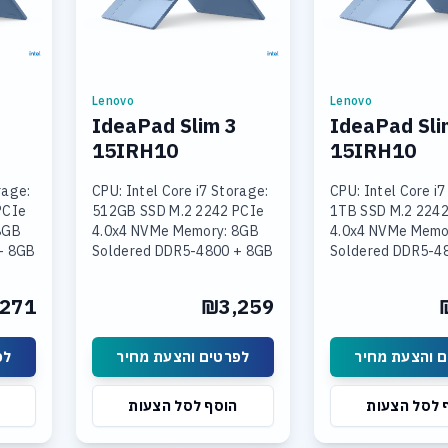
Lenovo
Lenovo
IdeaPad Slim 3
IdeaPad Sli
15IRH10
15IRH10
rage:
CPU: Intel Core i7 Storage:
CPU: Intel Core i7
PCIe
512GB SSD M.2 2242 PCIe
1TB SSD M.2 2242
8GB
4.0x4 NVMe Memory: 8GB
4.0x4 NVMe Memo
+ 8GB
Soldered DDR5-4800 + 8GB
Soldered DDR5-4
SODIMM DDR5-4800
SODIMM DDR5-4
Intel
Graphics: Integrated Intel
Graphics: Integra
271
₪3,259
 15.3
UHD Graphics Display: 15.3
UHD Graphics Disp
 והצעת מחיר
לפרטים והצעת מחיר
לפ
 לסל הצעות
הוסף לסל הצעות