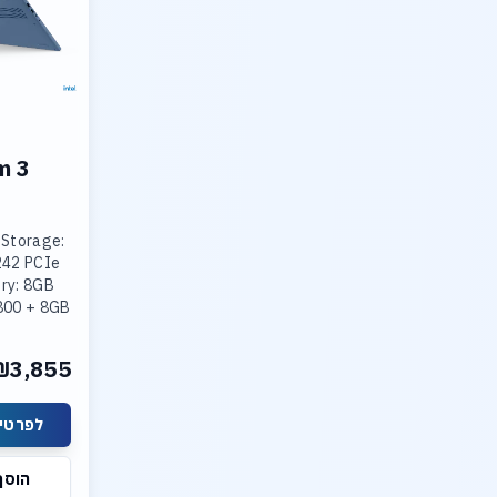
m 3
 Storage:
242 PCIe
ry: 8GB
800 + 8GB
800
ted Intel
₪3,855
lay: 15.3
לפרטים
הוסף