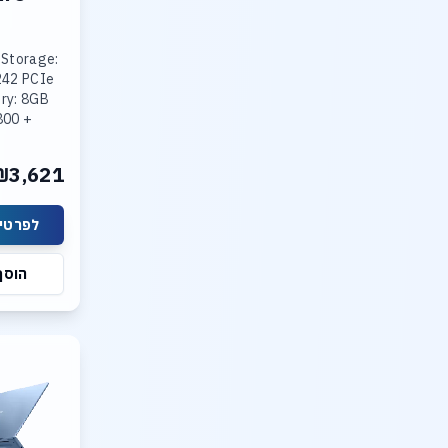
 Storage:
242 PCIe
ry: 8GB
800 +
R5-4800
ted Intel
₪3,621
lay: 15.3
לפרטים
הוסף