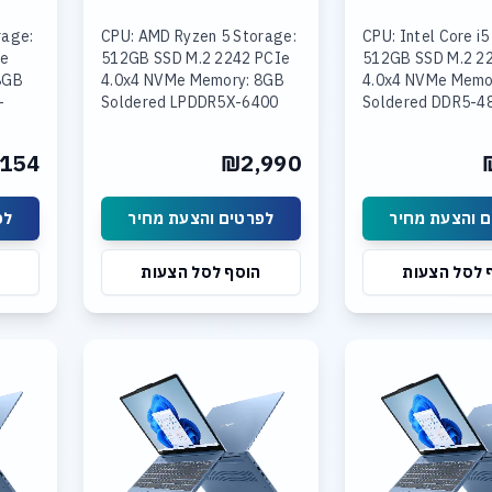
rage:
CPU: AMD Ryzen 5 Storage:
CPU: Intel Core i5
Ie
512GB SSD M.2 2242 PCIe
512GB SSD M.2 2
8GB
4.0x4 NVMe Memory: 8GB
4.0x4 NVMe Memo
+
Soldered LPDDR5X-6400
Soldered DDR5-4
4800
Graphics: Integrated AMD
16GB SODIMM DD
Intel
Radeon Graphics Display:
Graphics: Integra
154
₪2,990
 15.3
15.6
UHD Graphics Disp
 והצעת מחיר
לפרטים והצעת מחיר
לפ
 לסל הצעות
הוסף לסל הצעות