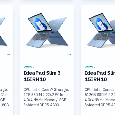
Lenovo
Lenovo
IdeaPad Slim 3
IdeaPad Sli
15IRH10
15IRH10
rage:
CPU: Intel Core i7 Storage:
CPU: Intel Core i5
PCIe
1TB SSD M.2 2242 PCIe
512GB SSD M.2 2
8GB
4.0x4 NVMe Memory: 8GB
4.0x4 NVMe Memo
+ 8GB
Soldered DDR5-4800 +
Soldered DDR5-4
16GB SODIMM DDR5-4800
16GB SODIMM DD