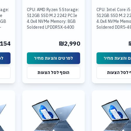
rage:
CPU: AMD Ryzen 5 Storage:
CPU: Intel Core i5
Ie
512GB SSD M.2 2242 PCIe
512GB SSD M.2 2
8GB
4.0x4 NVMe Memory: 8GB
4.0x4 NVMe Memo
+
Soldered LPDDR5X-6400
Soldered DDR5-4
4800
Graphics: Integrated AMD
16GB SODIMM DD
Intel
Radeon Graphics Display:
Graphics: Integra
154
₪2,990
 15.3
15.6
UHD Graphics Disp
 והצעת מחיר
לפרטים והצעת מחיר
לפ
 לסל הצעות
הוסף לסל הצעות