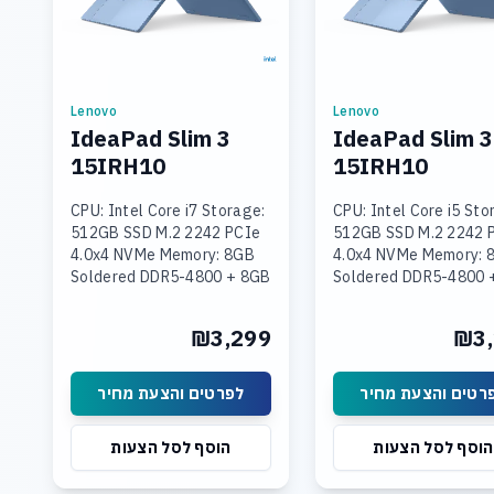
Lenovo
Lenovo
IdeaPad Slim 3
IdeaPad Slim 3
15IRH10
15IRH10
CPU: Intel Core i7 Storage:
CPU: Intel Core i5 Sto
512GB SSD M.2 2242 PCIe
512GB SSD M.2 2242 
4.0x4 NVMe Memory: 8GB
4.0x4 NVMe Memory: 
Soldered DDR5-4800 + 8GB
Soldered DDR5-4800 
SODIMM DDR5-4800
SODIMM DDR5-4800
Graphics: Integrated Intel
Graphics: Integrated 
₪3,299
₪3,
UHD Graphics Display: 15.3
UHD Graphics Display:
רטים והצעת מחיר
לפרטים והצעת מחיר
הוסף לסל הצעות
הוסף לסל הצעות