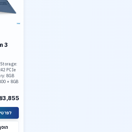
m 3
 Storage:
242 PCIe
ry: 8GB
800 + 8GB
800
ted Intel
₪3,855
lay: 15.3
לפרטים
הוסף