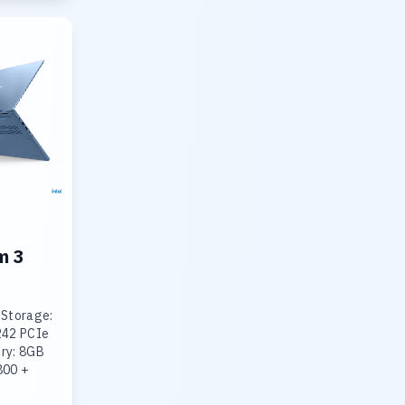
m 3
 Storage:
242 PCIe
ry: 8GB
800 +
R5-4800