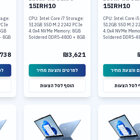
15IRH10
15IRH10
rage:
CPU: Intel Core i7 Storage:
CPU: Intel Core i5
PCIe
512GB SSD M.2 2242 PCIe
512GB SSD M.2 2
8GB
4.0x4 NVMe Memory: 8GB
4.0x4 NVMe Memo
+ 8GB
Soldered DDR5-4800 + 8GB
Soldered DDR5-4
SODIMM DDR5-4800
16GB SODIMM DD
Intel
Graphics: Integrated Intel
Graphics: Integra
738
₪3,621
 15.3
UHD Graphics Display: 15.3
UHD Graphics Disp
 והצעת מחיר
לפרטים והצעת מחיר
לפ
 לסל הצעות
הוסף לסל הצעות