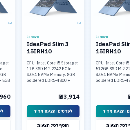
Lenovo
Lenovo
IdeaPad Slim 3
IdeaPad Sli
15IRH10
15IRH10
rage:
CPU: Intel Core i5 Storage:
CPU: Intel Core i5
Ie
1TB SSD M.2 2242 PCIe
512GB SSD M.2 2
8GB
4.0x4 NVMe Memory: 8GB
4.0x4 NVMe Memo
+ 8GB
Soldered DDR5-4800 +
Soldered DDR5-4
16GB SODIMM DDR5-4800
SODIMM DDR5-4
Intel
Graphics: Integrated Intel
Graphics: Integra
960
₪3,914
 15.3
UHD Graphics Display: 15.3
UHD Graphics Disp
 והצעת מחיר
לפרטים והצעת מחיר
לפ
 לסל הצעות
הוסף לסל הצעות