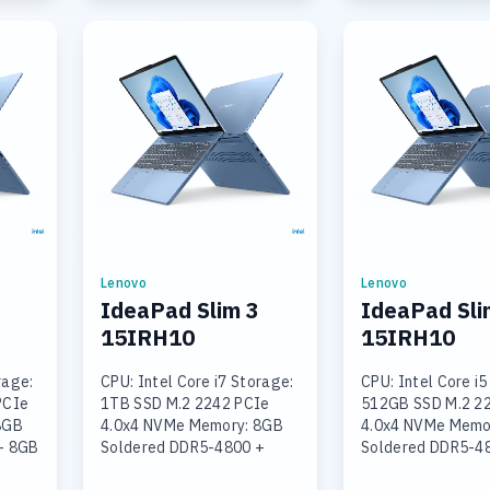
Lenovo
Lenovo
IdeaPad Slim 3
IdeaPad Sli
15IRH10
15IRH10
rage:
CPU: Intel Core i7 Storage:
CPU: Intel Core i5
PCIe
1TB SSD M.2 2242 PCIe
512GB SSD M.2 2
8GB
4.0x4 NVMe Memory: 8GB
4.0x4 NVMe Memo
+ 8GB
Soldered DDR5-4800 +
Soldered DDR5-4
16GB SODIMM DDR5-4800
16GB SODIMM DD