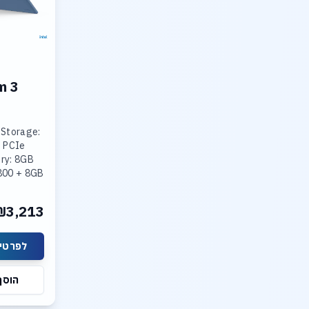
m 3
 Storage:
 PCIe
ry: 8GB
800 + 8GB
800
ted Intel
₪3,213
lay: 15.3
לפרטים
הוסף