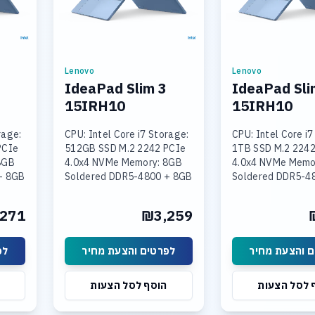
Lenovo
Lenovo
IdeaPad Slim 3
IdeaPad Sli
15IRH10
15IRH10
rage:
CPU: Intel Core i7 Storage:
CPU: Intel Core i7
PCIe
512GB SSD M.2 2242 PCIe
1TB SSD M.2 2242
8GB
4.0x4 NVMe Memory: 8GB
4.0x4 NVMe Memo
+ 8GB
Soldered DDR5-4800 + 8GB
Soldered DDR5-4
SODIMM DDR5-4800
SODIMM DDR5-4
Intel
Graphics: Integrated Intel
Graphics: Integra
271
₪3,259
 15.3
UHD Graphics Display: 15.3
UHD Graphics Disp
 והצעת מחיר
לפרטים והצעת מחיר
לפ
 לסל הצעות
הוסף לסל הצעות