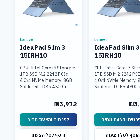
Lenovo
Lenovo
IdeaPad Slim 3
IdeaPad Slim 3
15IRH10
15IRH10
CPU: Intel Core i5 Storage:
CPU: Intel Core i7 Sto
1TB SSD M.2 2242 PCIe
1TB SSD M.2 2242 PC
4.0x4 NVMe Memory: 8GB
4.0x4 NVMe Memory: 
Soldered DDR5-4800 +
Soldered DDR5-4800 
16GB SODIMM DDR5-4800
SODIMM DDR5-4800
Graphics: Integrated Intel
Graphics: Integrated 
₪3,972
₪3,
UHD Graphics Display: 15.3
UHD Graphics Display:
רטים והצעת מחיר
לפרטים והצעת מחיר
הוסף לסל הצעות
הוסף לסל הצעות