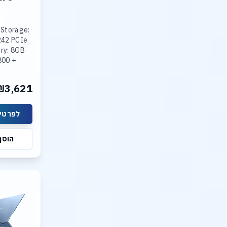
 Storage:
242 PCIe
ry: 8GB
800 +
R5-4800
ted Intel
₪3,621
lay: 15.3
לפרטים
הוסף