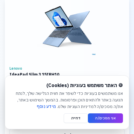
Lenovo
IdeaPad Slim 3 15IRH10
חלונית עוגיות נפתחה אוטומטית. לסגירה יש ללחוץ על כפתור הסג
CPU: Intel Core i7 Storage: 1TB SSD M.2 2242 PCIe 4.0x4 NVMe
🍪 האתר משתמש בעוגיות (Cookies)
Memory: 8GB Soldered DDR5-4800 + 16GB SODIMM DDR5-4800
Graphics: Integrated Intel UHD Graphics Display: 15.3
אנו משתמשים בעוגיות כדי לשפר את חווית הגלישה שלך, לנתח
תנועה באתר ולהתאים תוכן ופרסומות. בהמשך השימוש באתר,
₪4,381
את/ה מסכים/ה למדיניות העוגיות שלנו.
מידע נוסף
אני מסכים/ה
דחייה
לפרטים והצעת מחיר