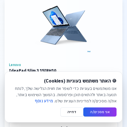
Lenovo
IdeaPad Slim 3 15IRH10
חלונית עוגיות נפתחה אוטומטית. לסגירה יש ללחוץ על כפתור הסג
CPU: Intel Core i7 Storage: 1TB SSD M.2 2242 PCIe 4.0x4 NVMe
🍪 האתר משתמש בעוגיות (Cookies)
Memory: 8GB Soldered DDR5-4800 + 16GB SODIMM DDR5-4800
Graphics: Integrated Intel UHD Graphics Display: 15.3
אנו משתמשים בעוגיות כדי לשפר את חווית הגלישה שלך, לנתח
תנועה באתר ולהתאים תוכן ופרסומות. בהמשך השימוש באתר,
₪4,381
את/ה מסכים/ה למדיניות העוגיות שלנו.
מידע נוסף
אני מסכים/ה
דחייה
לפרטים והצעת מחיר