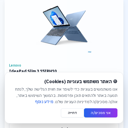
Lenovo
IdeaPad Slim 3 15IRH10
חלונית עוגיות נפתחה אוטומטית. לסגירה יש ללחוץ על כפתור הסג
CPU: Intel Core i7 Storage: 1TB SSD M.2 2242 PCIe 4.0x4 NVMe
🍪 האתר משתמש בעוגיות (Cookies)
Memory: 8GB Soldered DDR5-4800 + 16GB SODIMM DDR5-4800
Graphics: Integrated Intel UHD Graphics Display: 15.3
אנו משתמשים בעוגיות כדי לשפר את חווית הגלישה שלך, לנתח
תנועה באתר ולהתאים תוכן ופרסומות. בהמשך השימוש באתר,
₪4,381
את/ה מסכים/ה למדיניות העוגיות שלנו.
מידע נוסף
אני מסכים/ה
דחייה
לפרטים והצעת מחיר