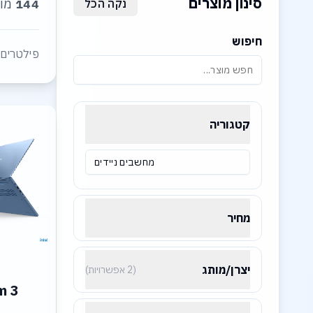
סינון מוצרים
רים
144
נקה הכל
חיפוש
פעילים::
קטגוריה
מחשבים ניידים
מחיר
יצרן/מותג
(2 אפשרויות)
m 3