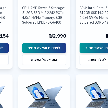
rage:
CPU: AMD Ryzen 5 Storage:
CPU: Intel Core i5
Ie
512GB SSD M.2 2242 PCIe
512GB SSD M.2 2
8GB
4.0x4 NVMe Memory: 8GB
4.0x4 NVMe Memo
+
Soldered LPDDR5X-6400
Soldered DDR5-4
4800
Graphics: Integrated AMD
16GB SODIMM DD
Intel
Radeon Graphics Display:
Graphics: Integra
154
₪2,990
 15.3
15.6
UHD Graphics Disp
יר
לפרטים והצעת מחיר
לפרטים והצע
הוסף לסל הצעות
הוסף לסל ה