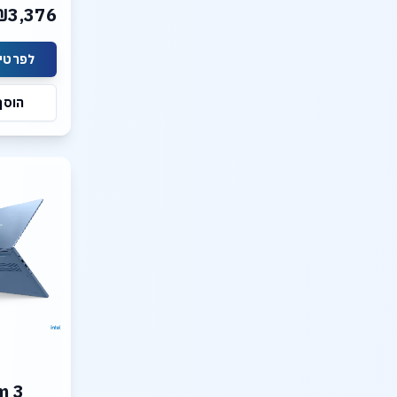
ted Intel
₪3,376
lay: 15.3
ת מחיר
צעות
m 3