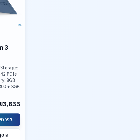
m 3
 Storage:
242 PCIe
ry: 8GB
800 + 8GB
800
ted Intel
₪3,855
lay: 15.3
ת מחיר
צעות