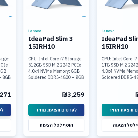
Lenovo
Lenovo
IdeaPad Slim 3
IdeaPad Sli
15IRH10
15IRH10
rage:
CPU: Intel Core i7 Storage:
CPU: Intel Core i7
PCIe
512GB SSD M.2 2242 PCIe
1TB SSD M.2 2242
8GB
4.0x4 NVMe Memory: 8GB
4.0x4 NVMe Memo
+ 8GB
Soldered DDR5-4800 + 8GB
Soldered DDR5-4
SODIMM DDR5-4800
SODIMM DDR5-4
Intel
Graphics: Integrated Intel
Graphics: Integra
271
₪3,259
 15.3
UHD Graphics Display: 15.3
UHD Graphics Disp
יר
לפרטים והצעת מחיר
לפרטים והצע
הוסף לסל הצעות
הוסף לסל ה