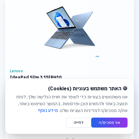
Lenovo
IdeaPad Slim 3 15IRH10
חלונית עוגיות נפתחה אוטומטית. לסגירה יש ללחוץ על כפתור הסג
CPU: Intel Core i7 Storage: 1TB SSD M.2 2242 PCIe 4.0x4 NVMe
🍪 האתר משתמש בעוגיות (Cookies)
Memory: 8GB Soldered DDR5-4800 + 16GB SODIMM DDR5-4800
Graphics: Integrated Intel UHD Graphics Display: 15.3
אנו משתמשים בעוגיות כדי לשפר את חווית הגלישה שלך, לנתח
תנועה באתר ולהתאים תוכן ופרסומות. בהמשך השימוש באתר,
₪4,381
את/ה מסכים/ה למדיניות העוגיות שלנו.
מידע נוסף
אני מסכים/ה
דחייה
לפרטים והצעת מחיר