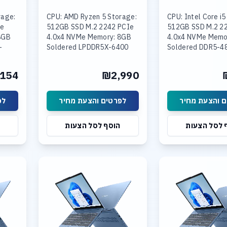
rage:
CPU: AMD Ryzen 5 Storage:
CPU: Intel Core i5
Ie
512GB SSD M.2 2242 PCIe
512GB SSD M.2 2
8GB
4.0x4 NVMe Memory: 8GB
4.0x4 NVMe Memo
+
Soldered LPDDR5X-6400
Soldered DDR5-4
4800
Graphics: Integrated AMD
16GB SODIMM DD
Intel
Radeon Graphics Display:
Graphics: Integra
154
₪2,990
 15.3
15.6
UHD Graphics Disp
 והצעת מחיר
לפרטים והצעת מחיר
לפ
 לסל הצעות
הוסף לסל הצעות