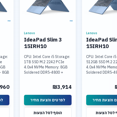
Lenovo
Lenovo
IdeaPad Slim 3
IdeaPad Sli
15IRH10
15IRH10
rage:
CPU: Intel Core i5 Storage:
CPU: Intel Core i5
Ie
1TB SSD M.2 2242 PCIe
512GB SSD M.2 2
8GB
4.0x4 NVMe Memory: 8GB
4.0x4 NVMe Memo
+ 8GB
Soldered DDR5-4800 +
Soldered DDR5-4
16GB SODIMM DDR5-4800
SODIMM DDR5-4
Intel
Graphics: Integrated Intel
Graphics: Integra
960
₪3,914
 15.3
UHD Graphics Display: 15.3
UHD Graphics Disp
 והצעת מחיר
לפרטים והצעת מחיר
לפ
 לסל הצעות
הוסף לסל הצעות