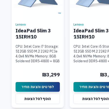
Lenovo
Lenovo
IdeaPad Slim 3
IdeaPad Slim 3
15IRH10
15IRH10
CPU: Intel Core i7 Storage:
CPU: Intel Core i5 Sto
512GB SSD M.2 2242 PCIe
512GB SSD M.2 2242 
4.0x4 NVMe Memory: 8GB
4.0x4 NVMe Memory: 
Soldered DDR5-4800 + 8GB
Soldered DDR5-4800 
SODIMM DDR5-4800
SODIMM DDR5-4800
Graphics: Integrated Intel
Graphics: Integrated 
₪3,299
₪3,
UHD Graphics Display: 15.3
UHD Graphics Display:
רטים והצעת מחיר
לפרטים והצעת מחיר
הוסף לסל הצעות
הוסף לסל הצעות