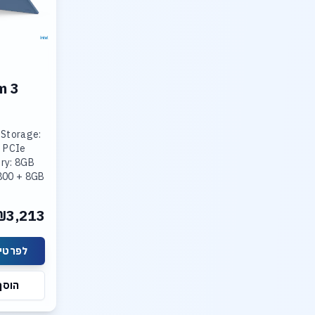
m 3
 Storage:
 PCIe
ry: 8GB
800 + 8GB
800
ted Intel
₪3,213
lay: 15.3
לפרטים
הוסף