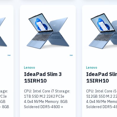
Lenovo
Lenovo
IdeaPad Slim 3
IdeaPad Sli
15IRH10
15IRH10
rage:
CPU: Intel Core i7 Storage:
CPU: Intel Core i5
PCIe
1TB SSD M.2 2242 PCIe
512GB SSD M.2 2
8GB
4.0x4 NVMe Memory: 8GB
4.0x4 NVMe Memo
+ 8GB
Soldered DDR5-4800 +
Soldered DDR5-4
16GB SODIMM DDR5-4800
16GB SODIMM DD