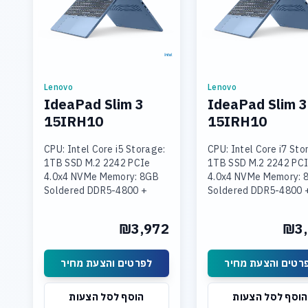
Lenovo
Lenovo
IdeaPad Slim 3
IdeaPad Slim 3
15IRH10
15IRH10
CPU: Intel Core i5 Storage:
CPU: Intel Core i7 Sto
1TB SSD M.2 2242 PCIe
1TB SSD M.2 2242 PC
4.0x4 NVMe Memory: 8GB
4.0x4 NVMe Memory: 
Soldered DDR5-4800 +
Soldered DDR5-4800 
16GB SODIMM DDR5-4800
SODIMM DDR5-4800
Graphics: Integrated Intel
Graphics: Integrated 
₪3,972
₪3,
UHD Graphics Display: 15.3
UHD Graphics Display:
רטים והצעת מחיר
לפרטים והצעת מחיר
הוסף לסל הצעות
הוסף לסל הצעות