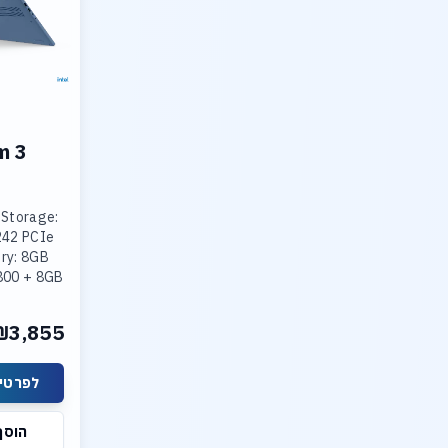
m 3
 Storage:
242 PCIe
ry: 8GB
800 + 8GB
800
ted Intel
₪3,855
lay: 15.3
לפרטים
הוסף