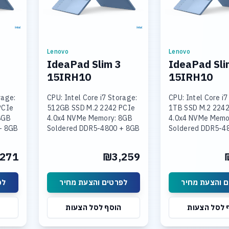
Lenovo
Lenovo
IdeaPad Slim 3
IdeaPad Sli
15IRH10
15IRH10
rage:
CPU: Intel Core i7 Storage:
CPU: Intel Core i7
PCIe
512GB SSD M.2 2242 PCIe
1TB SSD M.2 2242
8GB
4.0x4 NVMe Memory: 8GB
4.0x4 NVMe Memo
+ 8GB
Soldered DDR5-4800 + 8GB
Soldered DDR5-4
SODIMM DDR5-4800
SODIMM DDR5-4
Intel
Graphics: Integrated Intel
Graphics: Integra
271
₪3,259
 15.3
UHD Graphics Display: 15.3
UHD Graphics Disp
 והצעת מחיר
לפרטים והצעת מחיר
לפ
 לסל הצעות
הוסף לסל הצעות