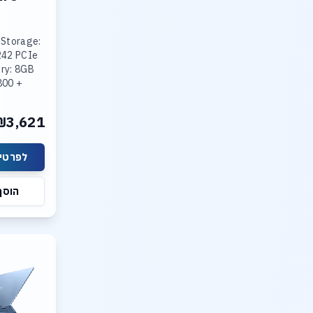
 Storage:
242 PCIe
ry: 8GB
800 +
R5-4800
ted Intel
₪3,621
lay: 15.3
לפרטים
הוסף