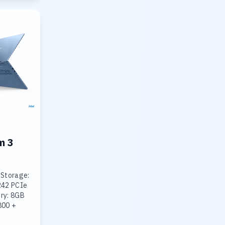
m 3
 Storage:
242 PCIe
ry: 8GB
800 +
R5-4800