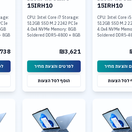
15IRH10
15IRH10
rage:
CPU: Intel Core i7 Storage:
CPU: Intel Core i5
PCIe
512GB SSD M.2 2242 PCIe
512GB SSD M.2 2
8GB
4.0x4 NVMe Memory: 8GB
4.0x4 NVMe Memo
+ 8GB
Soldered DDR5-4800 + 8GB
Soldered DDR5-4
SODIMM DDR5-4800
16GB SODIMM DD
Intel
Graphics: Integrated Intel
Graphics: Integra
738
₪3,621
 15.3
UHD Graphics Display: 15.3
UHD Graphics Disp
 והצעת מחיר
לפרטים והצעת מחיר
לפ
 לסל הצעות
הוסף לסל הצעות