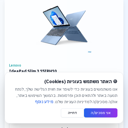
Lenovo
IdeaPad Slim 3 15IRH10
חלונית עוגיות נפתחה אוטומטית. לסגירה יש ללחוץ על כפתור הסג
CPU: Intel Core i7 Storage: 1TB SSD M.2 2242 PCIe 4.0x4 NVMe
🍪 האתר משתמש בעוגיות (Cookies)
Memory: 8GB Soldered DDR5-4800 + 16GB SODIMM DDR5-4800
Graphics: Integrated Intel UHD Graphics Display: 15.3
אנו משתמשים בעוגיות כדי לשפר את חווית הגלישה שלך, לנתח
תנועה באתר ולהתאים תוכן ופרסומות. בהמשך השימוש באתר,
₪4,381
את/ה מסכים/ה למדיניות העוגיות שלנו.
מידע נוסף
אני מסכים/ה
דחייה
לפרטים והצעת מחיר