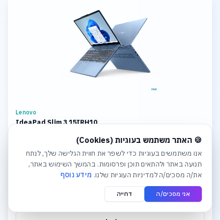
Lenovo
IdeaPad Slim 3 15IRH10
חלונית עוגיות נפתחה אוטומטית. לסגירה יש ללחוץ על כפתור הסג
CPU: Intel Core i7 Storage: 1TB SSD M.2 2242 PCIe 4.0x4 NVMe
🍪 האתר משתמש בעוגיות (Cookies)
Memory: 8GB Soldered DDR5-4800 + 16GB SODIMM DDR5-4800
Graphics: Integrated Intel UHD Graphics Display: 15.3
אנו משתמשים בעוגיות כדי לשפר את חווית הגלישה שלך, לנתח
תנועה באתר ולהתאים תוכן ופרסומות. בהמשך השימוש באתר,
₪4,381
את/ה מסכים/ה למדיניות העוגיות שלנו.
מידע נוסף
אני מסכים/ה
דחייה
לפרטים והצעת מחיר