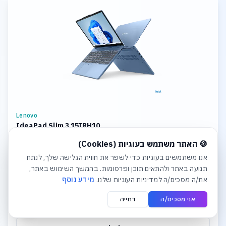
Lenovo
IdeaPad Slim 3 15IRH10
חלונית עוגיות נפתחה אוטומטית. לסגירה יש ללחוץ על כפתור הסג
CPU: Intel Core i7 Storage: 1TB SSD M.2 2242 PCIe 4.0x4 NVMe
🍪 האתר משתמש בעוגיות (Cookies)
Memory: 8GB Soldered DDR5-4800 + 16GB SODIMM DDR5-4800
Graphics: Integrated Intel UHD Graphics Display: 15.3
אנו משתמשים בעוגיות כדי לשפר את חווית הגלישה שלך, לנתח
תנועה באתר ולהתאים תוכן ופרסומות. בהמשך השימוש באתר,
₪4,381
את/ה מסכים/ה למדיניות העוגיות שלנו.
מידע נוסף
אני מסכים/ה
דחייה
לפרטים והצעת מחיר