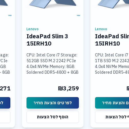
Lenovo
Lenovo
IdeaPad Slim 3
IdeaPad Sli
15IRH10
15IRH10
rage:
CPU: Intel Core i7 Storage:
CPU: Intel Core i7
PCIe
512GB SSD M.2 2242 PCIe
1TB SSD M.2 2242
8GB
4.0x4 NVMe Memory: 8GB
4.0x4 NVMe Memo
+ 8GB
Soldered DDR5-4800 + 8GB
Soldered DDR5-4
SODIMM DDR5-4800
SODIMM DDR5-4
Intel
Graphics: Integrated Intel
Graphics: Integra
271
₪3,259
 15.3
UHD Graphics Display: 15.3
UHD Graphics Disp
 והצעת מחיר
לפרטים והצעת מחיר
לפ
 לסל הצעות
הוסף לסל הצעות