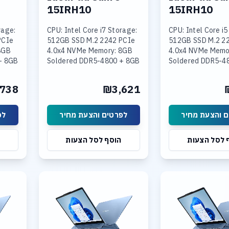
15IRH10
15IRH10
rage:
CPU: Intel Core i7 Storage:
CPU: Intel Core i5
PCIe
512GB SSD M.2 2242 PCIe
512GB SSD M.2 2
8GB
4.0x4 NVMe Memory: 8GB
4.0x4 NVMe Memo
+ 8GB
Soldered DDR5-4800 + 8GB
Soldered DDR5-4
SODIMM DDR5-4800
16GB SODIMM DD
Intel
Graphics: Integrated Intel
Graphics: Integra
738
₪3,621
 15.3
UHD Graphics Display: 15.3
UHD Graphics Disp
 והצעת מחיר
לפרטים והצעת מחיר
לפ
 לסל הצעות
הוסף לסל הצעות