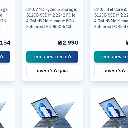
rage:
CPU: AMD Ryzen 5 Storage:
CPU: Intel Core i5
Ie
512GB SSD M.2 2242 PCIe
512GB SSD M.2 2
8GB
4.0x4 NVMe Memory: 8GB
4.0x4 NVMe Memo
+
Soldered LPDDR5X-6400
Soldered DDR5-4
4800
Graphics: Integrated AMD
16GB SODIMM DD
Intel
Radeon Graphics Display:
Graphics: Integra
154
₪2,990
 15.3
15.6
UHD Graphics Disp
 והצעת מחיר
לפרטים והצעת מחיר
לפ
 לסל הצעות
הוסף לסל הצעות