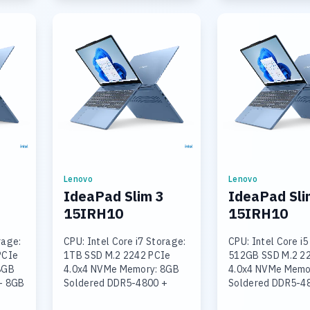
Lenovo
Lenovo
IdeaPad Slim 3
IdeaPad Sli
15IRH10
15IRH10
rage:
CPU: Intel Core i7 Storage:
CPU: Intel Core i5
PCIe
1TB SSD M.2 2242 PCIe
512GB SSD M.2 2
8GB
4.0x4 NVMe Memory: 8GB
4.0x4 NVMe Memo
+ 8GB
Soldered DDR5-4800 +
Soldered DDR5-4
16GB SODIMM DDR5-4800
16GB SODIMM DD