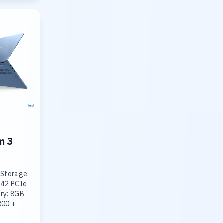
m 3
 Storage:
242 PCIe
ry: 8GB
800 +
R5-4800