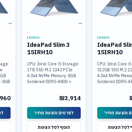
Lenovo
Lenovo
IdeaPad Slim 3
IdeaPad Sli
15IRH10
15IRH10
rage:
CPU: Intel Core i5 Storage:
CPU: Intel Core i5
Ie
1TB SSD M.2 2242 PCIe
512GB SSD M.2 2
8GB
4.0x4 NVMe Memory: 8GB
4.0x4 NVMe Memo
+ 8GB
Soldered DDR5-4800 +
Soldered DDR5-4
16GB SODIMM DDR5-4800
SODIMM DDR5-4
Intel
Graphics: Integrated Intel
Graphics: Integra
960
₪3,914
 15.3
UHD Graphics Display: 15.3
UHD Graphics Disp
 והצעת מחיר
לפרטים והצעת מחיר
לפ
 לסל הצעות
הוסף לסל הצעות