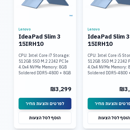
Lenovo
Lenovo
IdeaPad Slim 3
IdeaPad Slim 3
15IRH10
15IRH10
CPU: Intel Core i7 Storage:
CPU: Intel Core i5 Sto
512GB SSD M.2 2242 PCIe
512GB SSD M.2 2242 
4.0x4 NVMe Memory: 8GB
4.0x4 NVMe Memory: 
Soldered DDR5-4800 + 8GB
Soldered DDR5-4800 
SODIMM DDR5-4800
SODIMM DDR5-4800
Graphics: Integrated Intel
Graphics: Integrated 
₪3,299
₪3,
UHD Graphics Display: 15.3
UHD Graphics Display:
רטים והצעת מחיר
לפרטים והצעת מחיר
הוסף לסל הצעות
הוסף לסל הצעות