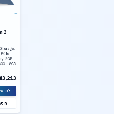
m 3
 Storage:
 PCIe
ry: 8GB
800 + 8GB
800
ted Intel
₪3,213
lay: 15.3
לפרטים
הוסף