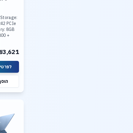
 Storage:
242 PCIe
ry: 8GB
800 +
R5-4800
ted Intel
₪3,621
lay: 15.3
לפרטים
הוסף