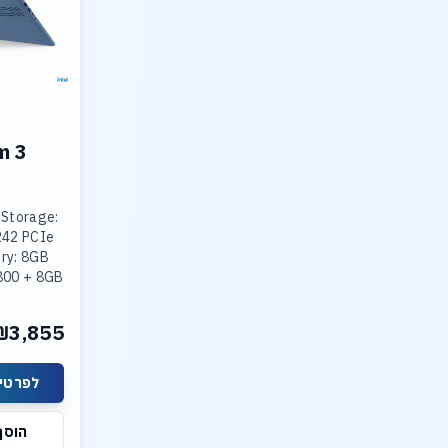
m 3
 Storage:
242 PCIe
ry: 8GB
800 + 8GB
800
ted Intel
₪3,855
lay: 15.3
לפרטים
הוסף