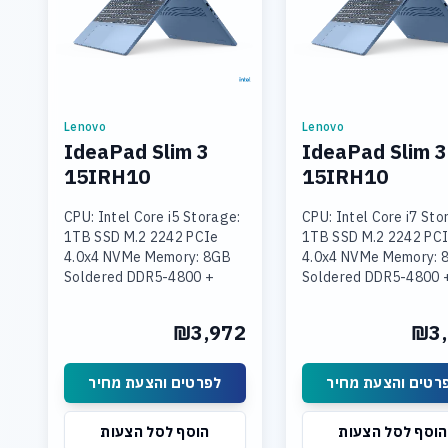
Lenovo
Lenovo
IdeaPad Slim 3
IdeaPad Slim 3
15IRH10
15IRH10
CPU: Intel Core i5 Storage:
CPU: Intel Core i7 Sto
1TB SSD M.2 2242 PCIe
1TB SSD M.2 2242 PC
4.0x4 NVMe Memory: 8GB
4.0x4 NVMe Memory: 
Soldered DDR5-4800 +
Soldered DDR5-4800 
16GB SODIMM DDR5-4800
SODIMM DDR5-4800
Graphics: Integrated Intel
Graphics: Integrated 
₪3,972
₪3,
UHD Graphics Display: 15.3
UHD Graphics Display:
רטים והצעת מחיר
לפרטים והצעת מחיר
הוסף לסל הצעות
הוסף לסל הצעות