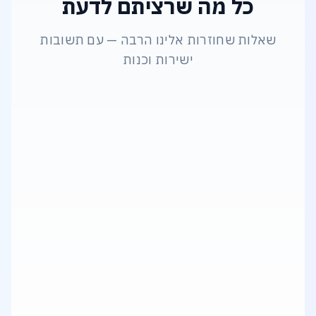
כל מה שרציתם לדעת
שאלות שחוזרות אלינו הרבה — עם תשובות
ישירות וכנות
Workstation או Server – מה מתאים לי?
מה ההבדל בין מחשב רגיל לתחנת עבודה
מקצועית (Workstation)?
איך לבחור מחשב נייד (לפטופ) שמתאים לצרכי
העבודה שלי?