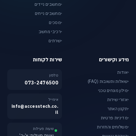
מחשבים ניידים
מחשבים נייחים
מסכים
רכיבי מחשב
שרתים
מידע וקישורים
שירות לקוחות
אודות
טלפון
שאלות ותשובות (FAQ)
073-2476500
מילון מונחים טכני
אזורי שירות
אימייל
info@accesstech.co.
תקנון האתר
il
מדיניות פרטיות
משלוחים והחזרות
שעות פעילות
שעות פעילות: א'-ה'