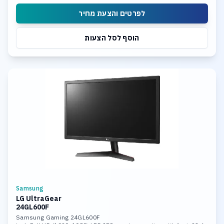
USB 3.2 Ports
לפרטים והצעת מחיר
הוסף לסל הצעות
Samsung
LG UltraGear
24GL600F
FHD 23.6inch 1ms IPS
Samsung Gaming 24GL600F