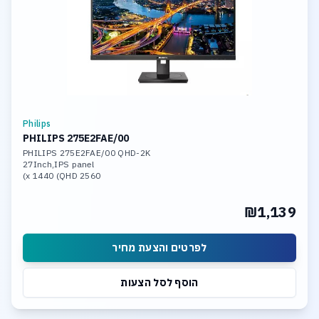
Philips
PHILIPS 275E2FAE/00
PHILIPS 275E2FAE/00 QHD-2K
27Inch,IPS panel
2560 x 1440 (QHD)
Brightness 350 cd/m
HDMI,DP,
₪1,139
לפרטים והצעת מחיר
הוסף לסל הצעות