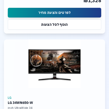
₪1,328
HDMI,Display Port
USB-C hub, RJ45
USB 3.2 Ports
לפרטים והצעת מחיר
הוסף לסל הצעות
LG
LG 34WN650-W
34 inch UltraWide