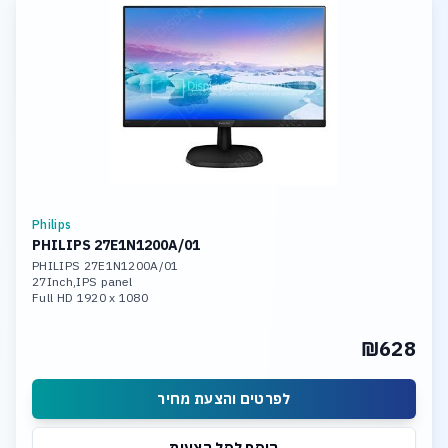
Philips
PHILIPS 27E1N1200A/01
PHILIPS 27E1N1200A/01
27Inch,IPS panel
Full HD 1920 x 1080
Brightness 300 cd/m
HDMI,VGA,DVI
₪628
לפרטים והצעת מחיר