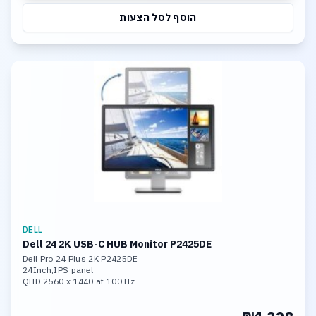
הוסף לסל הצעות
DELL
Dell 24 2K USB-C HUB Monitor P2425DE
Dell Pro 24 Plus 2K P2425DE
24Inch,IPS panel
QHD 2560 x 1440 at 100 Hz
Brightness 250 cd/m
Contrast: 1000:1
VESA, Pivot