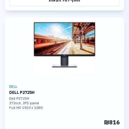
הוסף לסל הצעות
DELL
DELL P2725H
Dell P2725H
27Inch, IPS panel
Full HD 1920 x 1080
Brightness 300 cd/m
Contrast: 1000:1
₪816
VESA, Pivot
VGA, DP,HDMI,