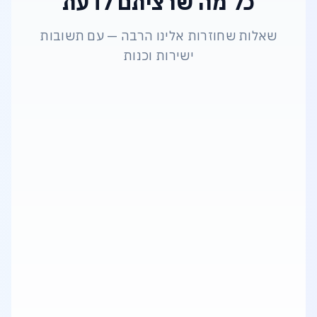
כל מה שרציתם לדעת
שאלות שחוזרות אלינו הרבה — עם תשובות
ישירות וכנות
Workstation או Server – מה מתאים לי?
מה ההבדל בין מחשב רגיל לתחנת עבודה
מקצועית (Workstation)?
איך לבחור מחשב נייד (לפטופ) שמתאים לצרכי
העבודה שלי?