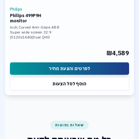
Philips
Philips 499P9H
monitor
48.8 inch,Curved Anti-Glare
32:9 Super wide screen
5120x1440(Dual QHD)
Built-in USB-C Dock
DP,HDMIx2 , USB-C
₪4,589
USB HUB , RJ45
Contrast 3000:1
Brightness: 450cd/m
Built-in Speakers
לפרטים והצעת מחיר
Built-in webcam
הוסף לסל הצעות
שאלות נפוצות