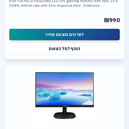
23.6-inch Full HD (1920x1080) LED IPS gaming monitor with fast
144Hz refresh rate with 1ms response time . Extensive
connectivity options, including, DisplayPort,2x HDMI.
₪990
לפרטים והצעת מחיר
הוסף לסל הצעות