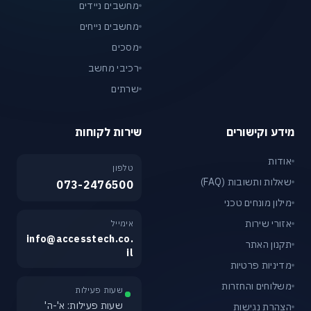
מחשבים ניידים
מחשבים נייחים
מסכים
רכיבי מחשב
שרתים
מידע וקישורים
שירות לקוחות
אודות
טלפון
שאלות ותשובות (FAQ)
073-2476500
מילון מונחים טכני
אזורי שירות
אימייל
info@accesstech.co.
תקנון האתר
il
מדיניות פרטיות
משלוחים והחזרות
שעות פעילות
שעות פעילות: א'-ה'
הצהרת נגישות