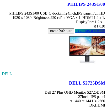
PHILIPS 243S1/00
PHILIPS 243S1/00 USB-C docking 24Inch,IPS panel Full HD
1920 x 1080, Brightness 250 cd/m. VGA x 1, HDMI 1.4 x 1,
DisplayPort 1.2 x 1
₪1,020
לפרטים והצעת מחיר
הוסף לסל הצעות
DELL
DELL S2725DSM
Dell 27 Plus QHD Monitor S2725DSM
27Inch, IPS panel
2560 x 1440 at 144 Hz
DP,HDMI,