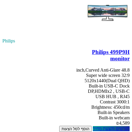
Philips
Philips 499P9H
monitor
48.8 inch,Curved Anti-Glare
32:9 Super wide screen
5120x1440(Dual QHD)
Built-in USB-C Dock
DP,HDMIx2 , USB-C
USB HUB , RJ45
Contrast 3000:1
Brightness: 450cd/m
Built-in Speakers
Built-in webcam
₪4,589
לפרטים והצעת מחיר
הוסף לסל הצעות