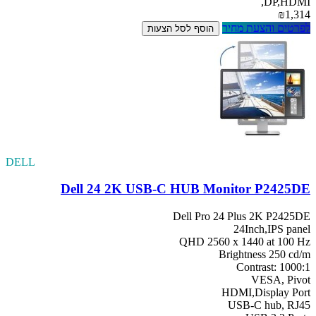
DP,HDMI,
₪1,314
לפרטים והצעת מחיר
הוסף לסל הצעות
DELL
Dell 24 2K USB-C HUB Monitor P2425DE
Dell Pro 24 Plus 2K P2425DE
24Inch,IPS panel
QHD 2560 x 1440 at 100 Hz
Brightness 250 cd/m
Contrast: 1000:1
VESA, Pivot
HDMI,Display Port
USB-C hub, RJ45