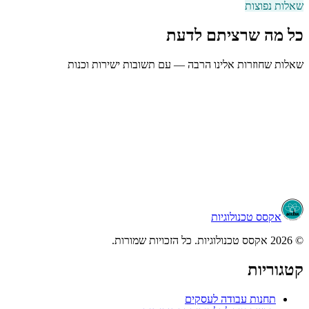
שאלות נפוצות
כל מה שרציתם לדעת
שאלות שחוזרות אלינו הרבה — עם תשובות ישירות וכנות
Workstation או Server – מה מתאים לי?
מה ההבדל בין מחשב רגיל לתחנת עבודה מקצועית (Workstation)?
איך לבחור מחשב נייד (לפטופ) שמתאים לצרכי העבודה שלי?
איזה מחשב מתאים לתוכנות תכנון, גרפיקה או Rendering?
אקסס טכנולוגיות
© 2026 אקסס טכנולוגיות. כל הזכויות שמורות.
קטגוריות
תחנות עבודה לעסקים