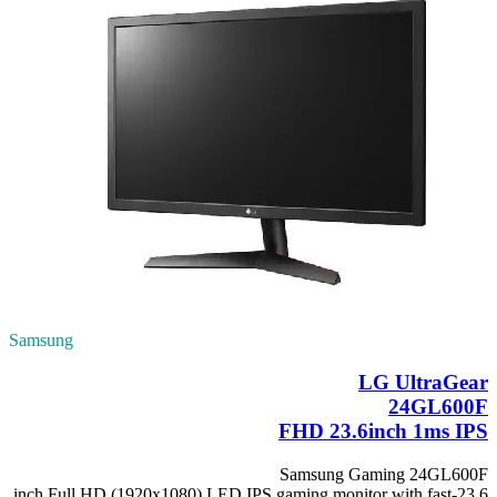
Samsung
LG UltraGear
24GL600F
FHD 23.6inch 1ms IPS
Samsung Gaming 24GL600F
23.6-inch Full HD (1920x1080) LED IPS gaming monitor with fast