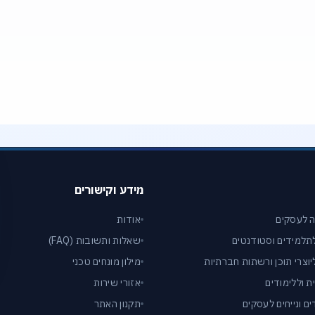
ופ) שמתאים לצרכי העבודה שלי?
 גרפיקה או Rendering?
מידע וקישורים
 לעסקים
אודות
תלמידים וסטודנטים
שאלות ותשובות (FAQ)
וצרי תוכן ורשתות חברתיות
מילון מונחים טכני
 וללימודים
אזורי שירות
ם ונייחים לעסקים
תקנון האתר