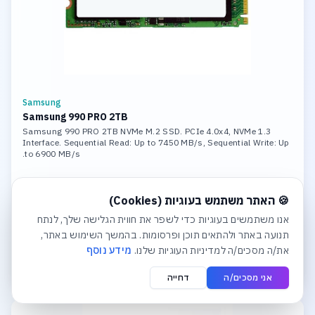
Samsung
Samsung 990 PRO 2TB
Samsung 990 PRO 2TB NVMe M.2 SSD. PCIe 4.0x4, NVMe 1.3
Interface. Sequential Read: Up to 7450 MB/s, Sequential Write: Up
to 6900 MB/s.
חלונית עוגיות נפתחה אוטומטית. לסגירה יש ללחוץ על כפתור הסג
קבלו הצעת מחיר
🍪 האתר משתמש בעוגיות (Cookies)
אנו משתמשים בעוגיות כדי לשפר את חווית הגלישה שלך, לנתח
לפרטים והצעת מחיר
תנועה באתר ולהתאים תוכן ופרסומות. בהמשך השימוש באתר,
את/ה מסכים/ה למדיניות העוגיות שלנו.
מידע נוסף
הוסף לסל הצעות
אני מסכים/ה
דחייה