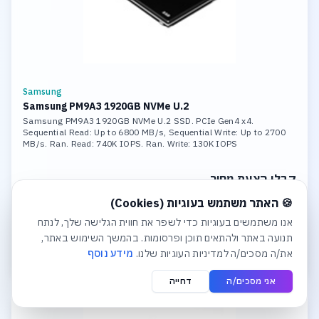
Samsung
Samsung PM9A3 1920GB NVMe U.2
Samsung PM9A3 1920GB NVMe U.2 SSD. PCIe Gen4 x4.
Sequential Read: Up to 6800 MB/s, Sequential Write: Up to 2700
MB/s. Ran. Read: 740K IOPS. Ran. Write: 130K IOPS
קבלו הצעת מחיר
חלונית עוגיות נפתחה אוטומטית. לסגירה יש ללחוץ על כפתור הסג
🍪 האתר משתמש בעוגיות (Cookies)
לפרטים והצעת מחיר
אנו משתמשים בעוגיות כדי לשפר את חווית הגלישה שלך, לנתח
תנועה באתר ולהתאים תוכן ופרסומות. בהמשך השימוש באתר,
הוסף לסל הצעות
את/ה מסכים/ה למדיניות העוגיות שלנו.
מידע נוסף
אני מסכים/ה
דחייה