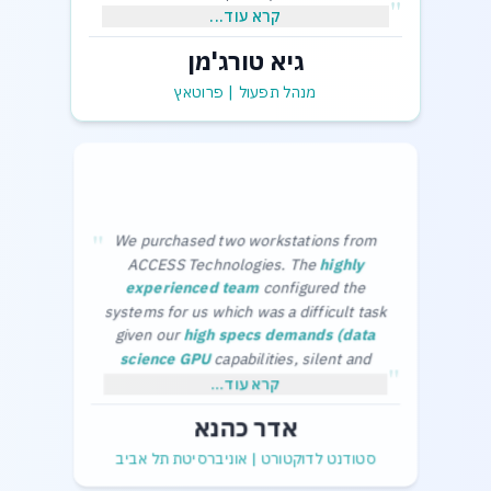
"
קרא עוד...
גיא טורג'מן
,בכבוד רב
גיא תורג'מן-מנהל תפעול
מנהל תפעול
|
פרוטאץ
"
We purchased two workstations from
ACCESS Technologies. The
highly
experienced team
configured the
systems for us which was a difficult task
given our
high specs demands (data
science GPU
capabilities, silent and
"
cool in the office) and limited budget.
Thanks a lot,
קרא עוד...
The purchase process was smooth and
Adar Kahana.
אדר כהנא
without any problems.
סטודנט לדוקטורט
|
אוניברסיטת תל אביב