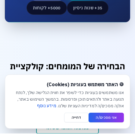
35+ שנות ניסיון
5000+ לקוחות
הבחירה של המומחים: קולקציית
הפרימיום
חלונית עוגיות נפתחה אוטומטית. לסגירה יש ללחוץ על כפתור הסג
🍪 האתר משתמש בעוגיות (Cookies)
מוצרים שנבחרו בקפידה כדי להבטיח לכם ביצועים, אמינות
אנו משתמשים בעוגיות כדי לשפר את חווית הגלישה שלך, לנתח
ואיכות ללא פשרות. דברו עם המומחים שלנו להתאמה אישית.
תנועה באתר ולהתאים תוכן ופרסומות. בהמשך השימוש באתר,
את/ה מסכים/ה למדיניות העוגיות שלנו.
מידע נוסף
אני מסכים/ה
דחייה
צפו בכל המוצרים שלנו