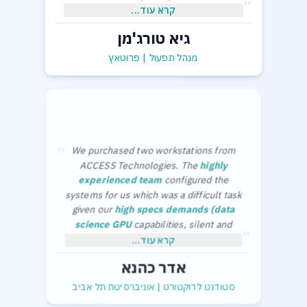
"
קרא עוד...
גיא טורג'מן
,בכבוד רב
גיא תורג'מן-מנהל תפעול
מנהל תפעול
|
פרוטאץ
"
We purchased two workstations from
ACCESS Technologies. The
highly
experienced team
configured the
systems for us which was a difficult task
given our
high specs demands (data
science GPU
capabilities, silent and
"
cool in the office) and limited budget.
Thanks a lot,
קרא עוד...
The purchase process was smooth and
Adar Kahana.
אדר כהנא
without any problems.
סטודנט לדוקטורט
|
אוניברסיטת תל אביב