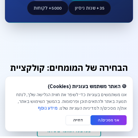
35+ שנות ניסיון
5000+ לקוחות
הבחירה של המומחים: קולקציית
הפרימיום
חלונית עוגיות נפתחה אוטומטית. לסגירה יש ללחוץ על כפתור הסג
🍪 האתר משתמש בעוגיות (Cookies)
מוצרים שנבחרו בקפידה כדי להבטיח לכם ביצועים, אמינות
אנו משתמשים בעוגיות כדי לשפר את חווית הגלישה שלך, לנתח
ואיכות ללא פשרות. דברו עם המומחים שלנו להתאמה אישית.
תנועה באתר ולהתאים תוכן ופרסומות. בהמשך השימוש באתר,
את/ה מסכים/ה למדיניות העוגיות שלנו.
מידע נוסף
אני מסכים/ה
דחייה
צפו בכל המוצרים שלנו