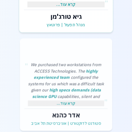
"
קרא עוד...
גיא טורג'מן
,בכבוד רב
גיא תורג'מן-מנהל תפעול
מנהל תפעול
|
פרוטאץ
"
We purchased two workstations from
ACCESS Technologies. The
highly
experienced team
configured the
systems for us which was a difficult task
given our
high specs demands (data
science GPU
capabilities, silent and
"
cool in the office) and limited budget.
Thanks a lot,
קרא עוד...
The purchase process was smooth and
Adar Kahana.
אדר כהנא
without any problems.
סטודנט לדוקטורט
|
אוניברסיטת תל אביב