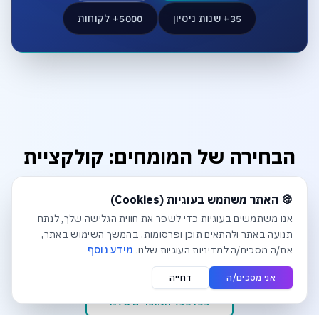
35+ שנות ניסיון
5000+ לקוחות
הבחירה של המומחים: קולקציית
הפרימיום
חלונית עוגיות נפתחה אוטומטית. לסגירה יש ללחוץ על כפתור הסג
🍪 האתר משתמש בעוגיות (Cookies)
מוצרים שנבחרו בקפידה כדי להבטיח לכם ביצועים, אמינות
אנו משתמשים בעוגיות כדי לשפר את חווית הגלישה שלך, לנתח
ואיכות ללא פשרות. דברו עם המומחים שלנו להתאמה אישית.
תנועה באתר ולהתאים תוכן ופרסומות. בהמשך השימוש באתר,
את/ה מסכים/ה למדיניות העוגיות שלנו.
מידע נוסף
אני מסכים/ה
דחייה
צפו בכל המוצרים שלנו