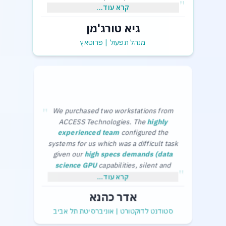
"
קרא עוד...
גיא טורג'מן
,בכבוד רב
גיא תורג'מן-מנהל תפעול
מנהל תפעול
|
פרוטאץ
"
We purchased two workstations from
ACCESS Technologies. The
highly
experienced team
configured the
systems for us which was a difficult task
given our
high specs demands (data
science GPU
capabilities, silent and
"
cool in the office) and limited budget.
Thanks a lot,
קרא עוד...
The purchase process was smooth and
Adar Kahana.
אדר כהנא
without any problems.
סטודנט לדוקטורט
|
אוניברסיטת תל אביב