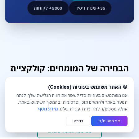
35+ שנות ניסיון
5000+ לקוחות
הבחירה של המומחים: קולקציית
הפרימיום
חלונית עוגיות נפתחה אוטומטית. לסגירה יש ללחוץ על כפתור הסג
🍪 האתר משתמש בעוגיות (Cookies)
מוצרים שנבחרו בקפידה כדי להבטיח לכם ביצועים, אמינות
אנו משתמשים בעוגיות כדי לשפר את חווית הגלישה שלך, לנתח
ואיכות ללא פשרות. דברו עם המומחים שלנו להתאמה אישית.
תנועה באתר ולהתאים תוכן ופרסומות. בהמשך השימוש באתר,
את/ה מסכים/ה למדיניות העוגיות שלנו.
מידע נוסף
אני מסכים/ה
דחייה
צפו בכל המוצרים שלנו