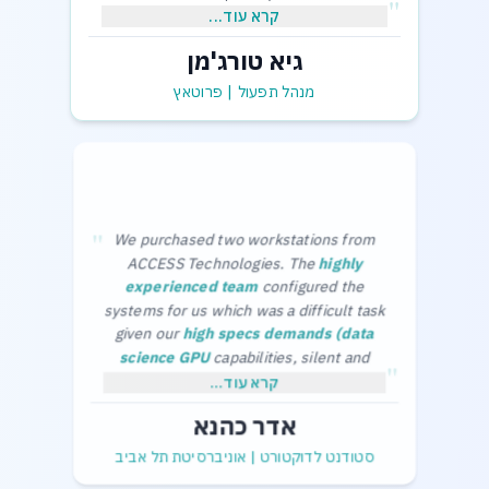
"
קרא עוד...
גיא טורג'מן
,בכבוד רב
גיא תורג'מן-מנהל תפעול
מנהל תפעול
|
פרוטאץ
"
We purchased two workstations from
ACCESS Technologies. The
highly
experienced team
configured the
systems for us which was a difficult task
given our
high specs demands (data
science GPU
capabilities, silent and
"
cool in the office) and limited budget.
Thanks a lot,
קרא עוד...
The purchase process was smooth and
Adar Kahana.
אדר כהנא
without any problems.
סטודנט לדוקטורט
|
אוניברסיטת תל אביב