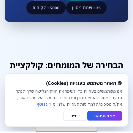
35+ שנות ניסיון
5000+ לקוחות
הבחירה של המומחים: קולקציית
הפרימיום
חלונית עוגיות נפתחה אוטומטית. לסגירה יש ללחוץ על כפתור הסג
🍪 האתר משתמש בעוגיות (Cookies)
מוצרים שנבחרו בקפידה כדי להבטיח לכם ביצועים, אמינות
אנו משתמשים בעוגיות כדי לשפר את חווית הגלישה שלך, לנתח
ואיכות ללא פשרות. דברו עם המומחים שלנו להתאמה אישית.
תנועה באתר ולהתאים תוכן ופרסומות. בהמשך השימוש באתר,
את/ה מסכים/ה למדיניות העוגיות שלנו.
מידע נוסף
אני מסכים/ה
דחייה
צפו בכל המוצרים שלנו