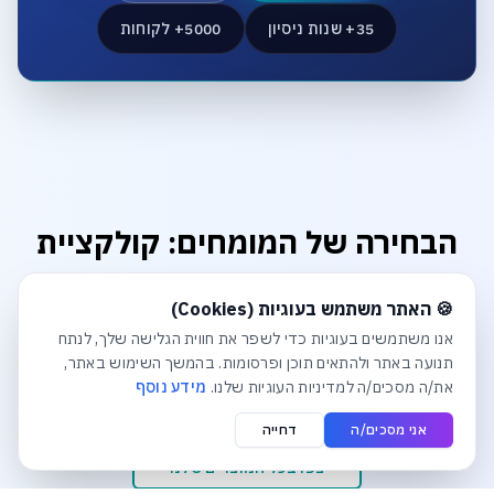
35+ שנות ניסיון
5000+ לקוחות
הבחירה של המומחים: קולקציית
הפרימיום
חלונית עוגיות נפתחה אוטומטית. לסגירה יש ללחוץ על כפתור הסג
🍪 האתר משתמש בעוגיות (Cookies)
מוצרים שנבחרו בקפידה כדי להבטיח לכם ביצועים, אמינות
אנו משתמשים בעוגיות כדי לשפר את חווית הגלישה שלך, לנתח
ואיכות ללא פשרות. דברו עם המומחים שלנו להתאמה אישית.
תנועה באתר ולהתאים תוכן ופרסומות. בהמשך השימוש באתר,
את/ה מסכים/ה למדיניות העוגיות שלנו.
מידע נוסף
אני מסכים/ה
דחייה
צפו בכל המוצרים שלנו