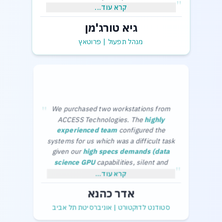
"
קרא עוד...
גיא טורג'מן
,בכבוד רב
גיא תורג'מן-מנהל תפעול
מנהל תפעול
|
פרוטאץ
"
We purchased two workstations from
ACCESS Technologies. The
highly
experienced team
configured the
systems for us which was a difficult task
given our
high specs demands (data
science GPU
capabilities, silent and
"
cool in the office) and limited budget.
Thanks a lot,
קרא עוד...
The purchase process was smooth and
Adar Kahana.
אדר כהנא
without any problems.
סטודנט לדוקטורט
|
אוניברסיטת תל אביב