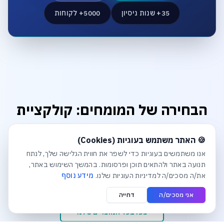
35+ שנות ניסיון
5000+ לקוחות
הבחירה של המומחים: קולקציית
הפרימיום
חלונית עוגיות נפתחה אוטומטית. לסגירה יש ללחוץ על כפתור הסג
🍪 האתר משתמש בעוגיות (Cookies)
מוצרים שנבחרו בקפידה כדי להבטיח לכם ביצועים, אמינות
אנו משתמשים בעוגיות כדי לשפר את חווית הגלישה שלך, לנתח
ואיכות ללא פשרות. דברו עם המומחים שלנו להתאמה אישית.
תנועה באתר ולהתאים תוכן ופרסומות. בהמשך השימוש באתר,
את/ה מסכים/ה למדיניות העוגיות שלנו.
מידע נוסף
אני מסכים/ה
דחייה
צפו בכל המוצרים שלנו