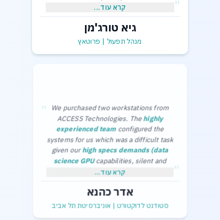
"
קרא עוד...
גיא טורג'מן
,בכבוד רב
גיא תורג'מן-מנהל תפעול
מנהל תפעול
|
פרוטאץ
"
We purchased two workstations from
ACCESS Technologies. The
highly
experienced team
configured the
systems for us which was a difficult task
given our
high specs demands (data
science GPU
capabilities, silent and
"
cool in the office) and limited budget.
Thanks a lot,
קרא עוד...
The purchase process was smooth and
Adar Kahana.
אדר כהנא
without any problems.
סטודנט לדוקטורט
|
אוניברסיטת תל אביב